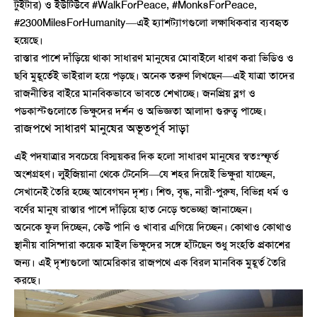
টুইটার) ও ইউটিউবে #WalkForPeace, #MonksForPeace,
#2300MilesForHumanity—এই হ্যাশট্যাগগুলো লক্ষাধিকবার ব্যবহৃত
হয়েছে।
রাস্তার পাশে দাঁড়িয়ে থাকা সাধারণ মানুষের মোবাইলে ধারণ করা ভিডিও ও
ছবি মুহূর্তেই ভাইরাল হয়ে পড়ছে। অনেক তরুণ লিখছেন—এই যাত্রা তাদের
রাজনীতির বাইরে মানবিকভাবে ভাবতে শেখাচ্ছে। জনপ্রিয় ব্লগ ও
পডকাস্টগুলোতে ভিক্ষুদের দর্শন ও অভিজ্ঞতা আলাদা গুরুত্ব পাচ্ছে।
রাজপথে সাধারণ মানুষের অভূতপূর্ব সাড়া
এই পদযাত্রার সবচেয়ে বিস্ময়কর দিক হলো সাধারণ মানুষের স্বতঃস্ফূর্ত
অংশগ্রহণ। লুইজিয়ানা থেকে টেনেসি—যে শহর দিয়েই ভিক্ষুরা যাচ্ছেন,
সেখানেই তৈরি হচ্ছে আবেগঘন দৃশ্য। শিশু, বৃদ্ধ, নারী-পুরুষ, বিভিন্ন ধর্ম ও
বর্ণের মানুষ রাস্তার পাশে দাঁড়িয়ে হাত নেড়ে শুভেচ্ছা জানাচ্ছেন।
অনেকে ফুল দিচ্ছেন, কেউ পানি ও খাবার এগিয়ে দিচ্ছেন। কোথাও কোথাও
স্থানীয় বাসিন্দারা কয়েক মাইল ভিক্ষুদের সঙ্গে হাঁটছেন শুধু সংহতি প্রকাশের
জন্য। এই দৃশ্যগুলো আমেরিকার রাজপথে এক বিরল মানবিক মুহূর্ত তৈরি
করছে।