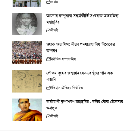
সংবাদ
আলোর ফল্গুধারা সদ্ধর্মকীর্তি সংঘরাজ অভয়তিষ্য
মহাস্থবির
জীবনী
ওয়াক ফর পিস: নীরব পদযাত্রায় বিশ্ব বিবেকের
জাগরণ
নির্বাচিত
সম্পাদকীয়
গৌতম বুদ্ধের জন্মস্থান যেভাবে খুঁজে পান এক
বাঙালি
ইতিহাস
ঐতিহ্য
নির্বাচিত
কর্মযোগী কৃপাশরণ মহাস্থবির : বঙ্গীয় বৌদ্ধ রেঁনেসার
অগ্রদূত
জীবনী