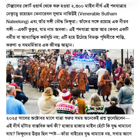
টেক্সাসের ফোর্ট ওয়ার্থ থেকে শুরু হওয়া ২,৩০০ মাইল দীর্ঘ এই পদযাত্রার
নেতৃত্বে রয়েছেন ভেনারেবল সুথাম নাতিউই (Venerable Sutham
Nateetong) এবং তাঁর সঙ্গী বৌদ্ধ ভিক্ষুরা। তাঁদের সঙ্গে রয়েছে এক নীরব
সঙ্গী—একটি কুকুর, যার নাম অলকা। এই পদযাত্রা আজ আর কেবল একটি
ধর্মীয় বা আধ্যাত্মিক কর্মসূচি নয়; এটি হয়ে উঠেছে বিভক্ত পৃথিবীতে শান্তি,
করুণা ও সহমর্মিতার এক জীবন্ত আহ্বান।
২০২৫ সালের অক্টোবর মাসে যাত্রা শুরুর সময় অনেকেই প্রশ্ন তুলেছিলেন—
এই দীর্ঘ হাঁটার বাস্তবিক অর্থ কী? হাজার হাজার মাইল হেঁটে কি যুদ্ধ থামানো
যায়? ভিক্ষুদের উত্তর ছিল স্পষ্ট—তাঁরা বাইরের যুদ্ধ থামাতে নয়, সবার আগে