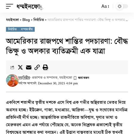
Aa
ধম্মইনফো
Blog
নির্বাচিত
আমেরিকার রাজপথে শান্তির পদচারণা: বৌদ্ধ ভিক্ষু ও অলকার ব্যতিক্রমী এক যাত্রা
>
>
>
নির্বাচিত
সম্পাদকীয়
আমেরিকার রাজপথে শান্তির পদচারণা: বৌদ্ধ
ভিক্ষু ও অলকার ব্যতিক্রমী এক যাত্রা
ধম্মবিরীয়
- প্রকাশক ও সম্পাদক, ধম্মইনফো
সর্বশেষ আপডেট: December 30, 2025 4:04 pm
একবিংশ শতাব্দীর তৃতীয় দশকে এসে বিশ্ব এক গভীর অস্থিরতার ভেতর দিয়ে
অগ্রসর হচ্ছে। ইউক্রেন, গাজা, মধ্যপ্রাচ্য, আফ্রিকা—যুদ্ধ ও সংঘাতের মানচিত্র
প্রতিদিনই দীর্ঘ হচ্ছে। আন্তর্জাতিক রাজনীতিতে অবিশ্বাস, ঘৃণার ভাষা ও
মেরুকরণ এমন এক পর্যায়ে পৌঁছেছে যে, অনেক বিশ্লেষক প্রকাশ্যেই তৃতীয়
বিশ্বযুদ্ধের আশঙ্কার কথা বলছেন। এই উত্তাল বাস্তবতার মধ্যেই ঠিক তখনই