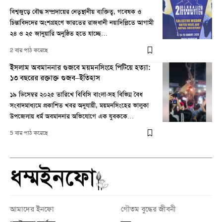
বিশ্বজুড়ে বৌদ্ধ সম্প্রদায়ের নেতৃস্থানীয় ব্যক্তিত্ব, গবেষক ও
চিন্তাবিদদের অংশগ্রহণে ভারতের রাজধানী নয়াদিল্লিতে আগামী
২৪ ও ২৫ জানুয়ারি অনুষ্ঠিত হতে যাচ্ছে…
2 বার পাঠ করেছে
ইসলাম অবমাননার গুজবে ময়মনসিংহে পিটিয়ে হত্যা:
১৩ বছরের রক্তাক্ত গুজব–ইতিহাস
১৯ ডিসেম্বর ২০২৫ তারিখে বিবিসি বাংলা-সহ বিভিন্ন বৈধ
সংবাদমাধ্যমে প্রকাশিত খবর অনুযায়ী, ময়মনসিংহের ভালুকা
উপজেলায় ধর্ম অবমাননার অভিযোগে এক যুবককে…
5 বার পাঠ করেছে
আমাদের ইনফো
গৌতম বুদ্ধের জীবনী