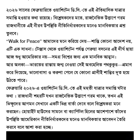
২০২৬ সালের ফেব্রুয়ারিতে ওয়াশিংটন ডি.সি.-তে এই ঐতিহাসিক যাত্রার
সমাপ্তি হওয়ার কথা রয়েছে। বিশ্লেষকদের মতে, রাজনৈতিক উত্তাপে গরম
রাজধানীতে এই নীরব উপস্থিতি নীতিনির্ধারকদের মনেও মানবিকতার প্রশ্ন
তুলবে।
“Walk for Peace” আমাদের মনে করিয়ে দেয়—শান্তি কোনো আদেশ নয়,
এটি এক সাধনা। টেক্সাস থেকে ওয়াশিংটন পর্যন্ত গেরুয়া বসনের এই দীর্ঘ ছায়া
আজ শুধু আমেরিকার নয়—সমগ্র বিশ্বের জন্য এক মানবিক আহ্বান।
আর অলকা—ভারতের রাস্তায় জন্ম নেওয়া সেই অবহেলিত পথকুকুর—প্রমাণ
করে দিয়েছে, ভালোবাসা ও করুণা পেলে যে কোনো প্রাণীই শান্তির দূত হয়ে
উঠতে পারে।
ফেব্রুয়ারি ২০২৬-এ ওয়াশিংটন ডি.সি.-তে এই মহতী যাত্রার সমাপ্তি ঘটার
কথা । রাজধানী শহরটি যখন রাজনৈতিক উত্তাপে গরম থাকে, তখন এই
ভিক্ষুদের আগমন সেখানে একটি ভিন্ন বার্তা দেবে বলে বিশ্লেষকরা মনে
করছেন। হোয়াইট হাউসের সামনে বা ক্যাপিটল হিলের আশেপাশে তাঁদের
উপস্থিতি আমেরিকান নীতিনির্ধারকদের মনেও মানবিকতার আবেদন তৈরি
করবে বলে আশা করা হচ্ছে।