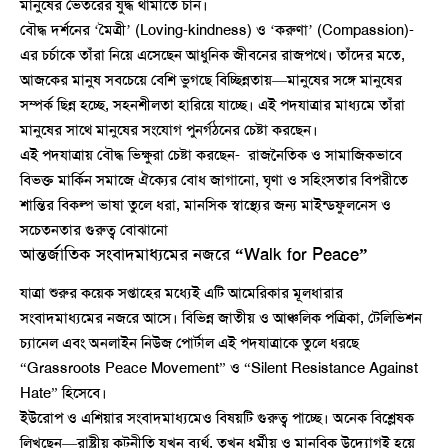
মানুষের ভেতরের যুদ্ধ থামাতে চান।
বৌদ্ধ দর্শনের ‘মৈত্রী’ (Loving-kindness) ও ‘করুণা’ (Compassion)-
এর চর্চাকে তাঁরা নিয়ে এসেছেন আধুনিক জীবনের রাজপথে। তাঁদের মতে,
আজকের মানুষ সবচেয়ে বেশি ভুগছে বিচ্ছিন্নতায়—মানুষের সঙ্গে মানুষের
সম্পর্ক ছিন্ন হচ্ছে, সহনশীলতা হারিয়ে যাচ্ছে। এই পদযাত্রার মাধ্যমে তাঁরা
মানুষের সাথে মানুষের সংযোগ পুনর্গঠনের চেষ্টা করছেন।
এই পদযাত্রায় বৌদ্ধ ভিক্ষুরা চেষ্টা করছেন- রাজনৈতিক ও সামাজিকভাবে
বিভক্ত মার্কিন সমাজে ঐক্যের বোধ জাগানো, ঘৃণা ও সহিংসতার বিপরীতে
শান্তির বিকল্প ভাষা তুলে ধরা, মানসিক স্বাস্থ্যের জন্য মাইন্ডফুলনেস ও
সচেতনতার গুরুত্ব বোঝানো
আন্তর্জাতিক সংবাদমাধ্যমের নজরে “Walk for Peace”
যাত্রা শুরুর কয়েক সপ্তাহের মধ্যেই এটি আমেরিকার মূলধারার
সংবাদমাধ্যমের নজরে আসে। বিভিন্ন জাতীয় ও আঞ্চলিক পত্রিকা, টেলিভিশন
চ্যানেল এবং অনলাইন নিউজ পোর্টাল এই পদযাত্রাকে তুলে ধরছে
“Grassroots Peace Movement” ও “Silent Resistance Against
Hate” হিসেবে।
ইউরোপ ও এশিয়ার সংবাদমাধ্যমেও বিষয়টি গুরুত্ব পাচ্ছে। অনেক বিশ্লেষক
লিখছেন—রাষ্ট্রীয় কূটনীতি যখন ব্যর্থ, তখন ধর্মীয় ও মানবিক উদ্যোগই হয়ে