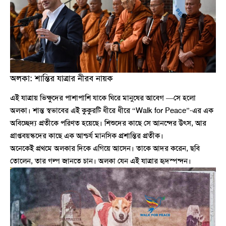
অলকা: শান্তির যাত্রার নীরব নায়ক
এই যাত্রায় ভিক্ষুদের পাশাপাশি যাকে ঘিরে মানুষের আবেগ —সে হলো
অলকা। শান্ত স্বভাবের এই কুকুরটি ধীরে ধীরে “Walk for Peace”-এর এক
অবিচ্ছেদ্য প্রতীকে পরিণত হয়েছে। শিশুদের কাছে সে আনন্দের উৎস, আর
প্রাপ্তবয়স্কদের কাছে এক আশ্চর্য মানসিক প্রশান্তির প্রতীক।
অনেকেই প্রথমে অলকার দিকে এগিয়ে আসেন। তাকে আদর করেন, ছবি
তোলেন, তার গল্প জানতে চান। অলকা যেন এই যাত্রার হৃদস্পন্দন।