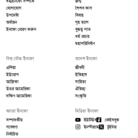
ধম্মইনফো সর্ম্পকে
জন্ম
যোগাযোগ
শৈশব কাল
উপদেষ্টা
বিবাহ
অর্থায়ন
গৃহ ত্যাগ
ইনফো প্রেরণ করুন
বুদ্ধত্ব লাভ
ধর্ম প্রচার
মহাপরিনির্বাণ
বিশ্ব বৌদ্ধ ইনফো
স্বদেশ ইনফো
এশিয়া
জীবনী
ইউরোপ
ইতিহাস
আফ্রিকা
সাহিত্য
উত্তর আমেরিকা
ঐতিহ্য
দক্ষিণ আমেরিকা
সংস্কৃতি
আরো ইনফো
মিডিয়া ইনফো
সম্পাদকীয়
ইউটিউব
ফেইসবুক
গবেষণা
ইনস্টাগ্রাম
টুইটার
নির্বাচিত