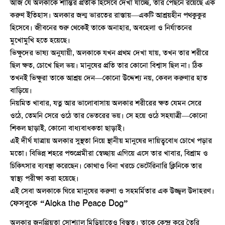
আজ যে অলকাকে শান্তির প্রতীক হিসেবে দেখা যাচ্ছে, তার পেছনে রয়েছে এক
করুণ ইতিহাস। অলকার জন্ম ভারতের রাস্তায়—একটি আশ্রয়হীন পথকুকুর
হিসেবে। জীবনের শুরু থেকেই তাকে অনাহার, অবহেলা ও নির্যাতনের
মুখোমুখি হতে হয়েছে।
ভিক্ষুদের ভাষ্য অনুযায়ী, অলকাকে যখন প্রথম দেখা যায়, তখন তার শরীরে
ছিল ক্ষত, চোখে ছিল ভয়। মানুষের প্রতি তার কোনো বিশ্বাস ছিল না। ঠিক
তখনই ভিক্ষুরা তাকে আশ্রয় দেন—কোনো উদ্দেশ্য নয়, কেবল করুণার হাত
বাড়িয়ে।
নিয়মিত খাবার, যত্ন আর ভালোবাসায় অলকার শরীরের ক্ষত যেমন সেরে
ওঠে, তেমনি সেরে ওঠে তার ভেতরের ভয়। সে হয়ে ওঠে সহযাত্রী—কোনো
শিকল ছাড়াই, কোনো বাধ্যবাধকতা ছাড়াই।
এই দীর্ঘ যাত্রায় অলকার সুস্থতা নিয়ে স্থানীয় মানুষের দায়িত্ববোধ চোখে পড়ার
মতো। বিভিন্ন শহরে পশুপ্রেমীরা স্বেচ্ছায় এগিয়ে এসে তার খাবার, বিশ্রাম ও
চিকিৎসার ব্যবস্থা করেছেন। কোথাও বিনা খরচে ভেটেরিনারি ক্লিনিকে তার
স্বাস্থ্য পরীক্ষা করা হয়েছে।
এই সেবা অলকাকে ঘিরে মানুষের করুণা ও সহমর্মিতার এক উজ্জ্বল উদাহরণ।
ফেসবুকে “Aloka the Peace Dog”
অলকার জনপ্রিয়তা সোশ্যাল মিডিয়াতেও বিস্তৃত। তাকে কেন্দ্র করে তৈরি