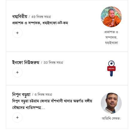
ধম্মবিরীয়
49 নিবন্ধ সমগ্র
প্রকাশক ও সম্পাদক, ধম্মইনফো-ডট-কম
প্রকাশক ও
সম্পাদক,
ধম্মইনফো
ইনফো নিউজরুম
33 নিবন্ধ সমগ্র
নিপুন বড়ুয়া
6 নিবন্ধ সমগ্র
নিপুন বড়ুয়া চট্টগ্রাম জেলার বাঁশখালী থানার অন্তর্গত বঙ্গীয়
বৌদ্ধদের খ্যতিসম্পন্ন…
অতিথি লেখক: