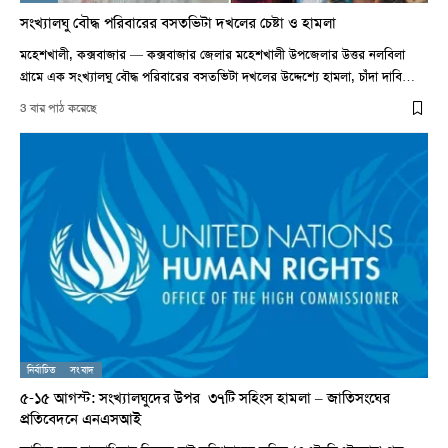
সংখ্যালঘু বৌদ্ধ পরিবারের বসতভিটা দখলের চেষ্টা ও হামলা
মহেশখালী, কক্সবাজার — কক্সবাজার জেলার মহেশখালী উপজেলার উত্তর নলবিলা
গ্রামে এক সংখ্যালঘু বৌদ্ধ পরিবারের বসতভিটা দখলের উদ্দেশ্যে হামলা, চাঁদা দাবি…
3 বার পাঠ করেছে
নির্বাচিত
সংবাদ
৫-১৫ আগস্ট: সংখ্যালঘুদের উপর ৩৭টি সহিংস হামলা – জাতিসংঘের
প্রতিবেদনে এনএসআই