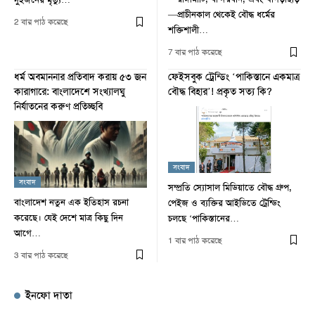
—প্রাচীনকাল থেকেই বৌদ্ধ ধর্মের
2 বার পাঠ করেছে
শক্তিশালী…
7 বার পাঠ করেছে
ধর্ম অবমাননার প্রতিবাদ করায় ৫৩ জন
ফেইসবুক ট্রেন্ডিং ‘পাকিস্তানে একমাত্র
কারাগারে: বাংলাদেশে সংখ্যালঘু
বৌদ্ধ বিহার’! প্রকৃত সত্য কি?
নির্যাতনের করুণ প্রতিচ্ছবি
সংবাদ
সংবাদ
সম্প্রতি স্যোসাল মিডিয়াতে বৌদ্ধ গ্রুপ,
বাংলাদেশ নতুন এক ইতিহাস রচনা
পেইজ ও ব্যক্তির আইডিতে ট্রেন্ডিং
করেছে। যেই দেশে মাত্র কিছু দিন
চলছে ‘পাকিস্তানের…
আগে…
1 বার পাঠ করেছে
3 বার পাঠ করেছে
ইনফো দাতা