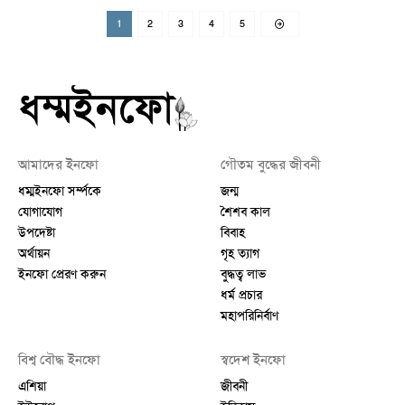
1
2
3
4
5
আমাদের ইনফো
গৌতম বুদ্ধের জীবনী
ধম্মইনফো সর্ম্পকে
জন্ম
যোগাযোগ
শৈশব কাল
উপদেষ্টা
বিবাহ
অর্থায়ন
গৃহ ত্যাগ
ইনফো প্রেরণ করুন
বুদ্ধত্ব লাভ
ধর্ম প্রচার
মহাপরিনির্বাণ
বিশ্ব বৌদ্ধ ইনফো
স্বদেশ ইনফো
এশিয়া
জীবনী