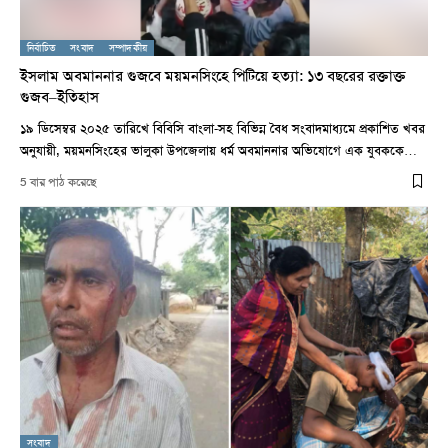
নির্বাচিত
সংবাদ
সম্পাদকীয়
ইসলাম অবমাননার গুজবে ময়মনসিংহে পিটিয়ে হত্যা: ১৩ বছরের রক্তাক্ত
গুজব–ইতিহাস
১৯ ডিসেম্বর ২০২৫ তারিখে বিবিসি বাংলা-সহ বিভিন্ন বৈধ সংবাদমাধ্যমে প্রকাশিত খবর
অনুযায়ী, ময়মনসিংহের ভালুকা উপজেলায় ধর্ম অবমাননার অভিযোগে এক যুবককে…
5 বার পাঠ করেছে
সংবাদ