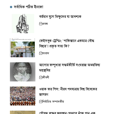
সর্বাধিক পঠিত ইনফো
বর্তমান যুগে ভিক্ষুদের যা আবশ্যক
প্রবন্ধ
ফেইসবুক ট্রেন্ডিং ‘পাকিস্তানে একমাত্র বৌদ্ধ
বিহার’! প্রকৃত সত্য কি?
সংবাদ
আলোর ফল্গুধারা সদ্ধর্মকীর্তি সংঘরাজ অভয়তিষ্য
মহাস্থবির
জীবনী
ওয়াক ফর পিস: নীরব পদযাত্রায় বিশ্ব বিবেকের
জাগরণ
নির্বাচিত
সম্পাদকীয়
গৌতম বুদ্ধের জন্মস্থান যেভাবে খুঁজে পান এক