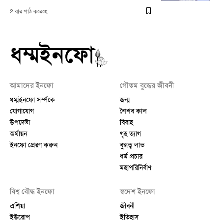
2 বার পাঠ করেছে
আমাদের ইনফো
গৌতম বুদ্ধের জীবনী
ধম্মইনফো সর্ম্পকে
জন্ম
যোগাযোগ
শৈশব কাল
উপদেষ্টা
বিবাহ
অর্থায়ন
গৃহ ত্যাগ
ইনফো প্রেরণ করুন
বুদ্ধত্ব লাভ
ধর্ম প্রচার
মহাপরিনির্বাণ
বিশ্ব বৌদ্ধ ইনফো
স্বদেশ ইনফো
এশিয়া
জীবনী
ইউরোপ
ইতিহাস