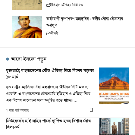
ইতিহাস
ঐতিহ্য
নির্বাচিত
কর্মযোগী কৃপাশরণ মহাস্থবির : বঙ্গীয় বৌদ্ধ রেঁনেসার
অগ্রদূত
জীবনী
আরো ইনফো পড়ুন
যুক্তরাষ্ট্রে বাংলাদেশের বৌদ্ধ ঐতিহ্য নিয়ে বিশেষ বক্তৃতা
১৮ মার্চ
যুক্তরাষ্ট্রের ক্যালিফোর্নিয়া অঙ্গরাজ্যের ‘ইউনিভার্সিটি অফ দ্য
ওয়েস্ট’-এ বাংলাদেশের বৌদ্ধধর্মের ইতিহাস ও ঐতিহ্য নিয়ে
এক বিশেষ আলোচনা সভা অনুষ্ঠিত হতে যাচ্ছে।…
1 বার পাঠ করেছে
নিউইয়র্কের হাই লাইন পার্কে স্থাপিত হচ্ছে বিশাল বৌদ্ধ
শিল্পকর্ম