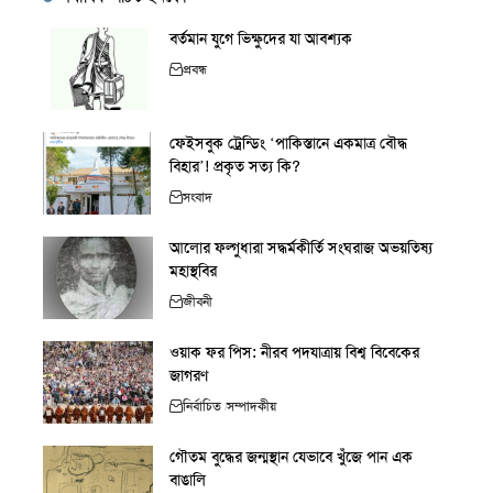
বর্তমান যুগে ভিক্ষুদের যা আবশ্যক
প্রবন্ধ
ফেইসবুক ট্রেন্ডিং ‘পাকিস্তানে একমাত্র বৌদ্ধ
বিহার’! প্রকৃত সত্য কি?
সংবাদ
আলোর ফল্গুধারা সদ্ধর্মকীর্তি সংঘরাজ অভয়তিষ্য
মহাস্থবির
জীবনী
ওয়াক ফর পিস: নীরব পদযাত্রায় বিশ্ব বিবেকের
জাগরণ
নির্বাচিত
সম্পাদকীয়
গৌতম বুদ্ধের জন্মস্থান যেভাবে খুঁজে পান এক
বাঙালি