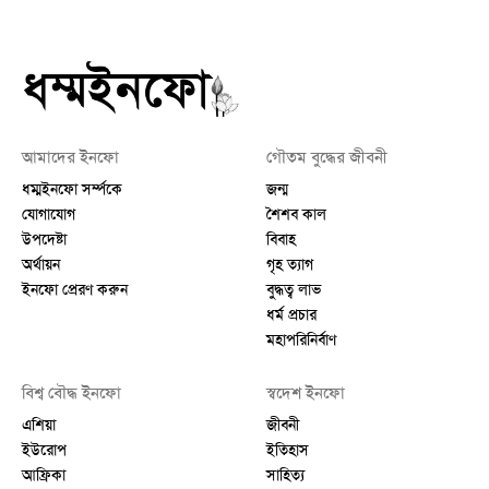
আমাদের ইনফো
গৌতম বুদ্ধের জীবনী
ধম্মইনফো সর্ম্পকে
জন্ম
যোগাযোগ
শৈশব কাল
উপদেষ্টা
বিবাহ
অর্থায়ন
গৃহ ত্যাগ
ইনফো প্রেরণ করুন
বুদ্ধত্ব লাভ
ধর্ম প্রচার
মহাপরিনির্বাণ
বিশ্ব বৌদ্ধ ইনফো
স্বদেশ ইনফো
এশিয়া
জীবনী
ইউরোপ
ইতিহাস
আফ্রিকা
সাহিত্য