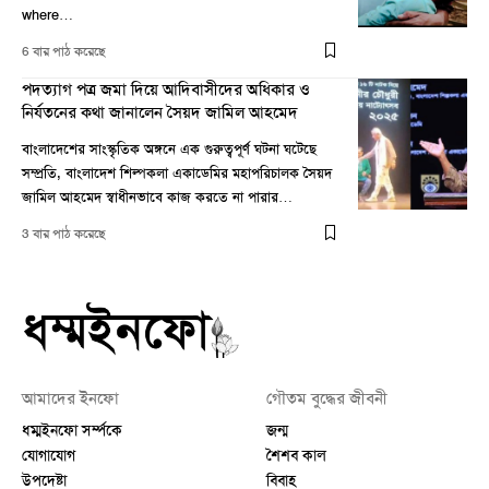
where…
6 বার পাঠ করেছে
পদত্যাগ পত্র জমা দিয়ে আদিবাসীদের অধিকার ও
নির্যতনের কথা জানালেন সৈয়দ জামিল আহমেদ
বাংলাদেশের সাংস্কৃতিক অঙ্গনে এক গুরুত্বপূর্ণ ঘটনা ঘটেছে
সম্প্রতি, বাংলাদেশ শিল্পকলা একাডেমির মহাপরিচালক সৈয়দ
জামিল আহমেদ স্বাধীনভাবে কাজ করতে না পারার…
3 বার পাঠ করেছে
আমাদের ইনফো
গৌতম বুদ্ধের জীবনী
ধম্মইনফো সর্ম্পকে
জন্ম
যোগাযোগ
শৈশব কাল
উপদেষ্টা
বিবাহ