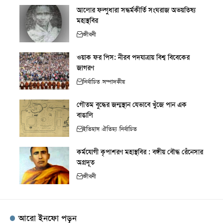
আলোর ফল্গুধারা সদ্ধর্মকীর্তি সংঘরাজ অভয়তিষ্য
মহাস্থবির
জীবনী
ওয়াক ফর পিস: নীরব পদযাত্রায় বিশ্ব বিবেকের
জাগরণ
নির্বাচিত
সম্পাদকীয়
গৌতম বুদ্ধের জন্মস্থান যেভাবে খুঁজে পান এক
বাঙালি
ইতিহাস
ঐতিহ্য
নির্বাচিত
কর্মযোগী কৃপাশরণ মহাস্থবির : বঙ্গীয় বৌদ্ধ রেঁনেসার
অগ্রদূত
জীবনী
আরো ইনফো পড়ুন