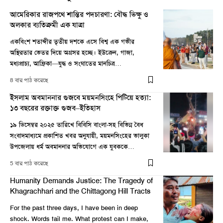
আমেরিকার রাজপথে শান্তির পদচারণা: বৌদ্ধ ভিক্ষু ও
অলকার ব্যতিক্রমী এক যাত্রা
একবিংশ শতাব্দীর তৃতীয় দশকে এসে বিশ্ব এক গভীর
অস্থিরতার ভেতর দিয়ে অগ্রসর হচ্ছে। ইউক্রেন, গাজা,
মধ্যপ্রাচ্য, আফ্রিকা—যুদ্ধ ও সংঘাতের মানচিত্র…
8 বার পাঠ করেছে
ইসলাম অবমাননার গুজবে ময়মনসিংহে পিটিয়ে হত্যা:
১৩ বছরের রক্তাক্ত গুজব–ইতিহাস
১৯ ডিসেম্বর ২০২৫ তারিখে বিবিসি বাংলা-সহ বিভিন্ন বৈধ
সংবাদমাধ্যমে প্রকাশিত খবর অনুযায়ী, ময়মনসিংহের ভালুকা
উপজেলায় ধর্ম অবমাননার অভিযোগে এক যুবককে…
5 বার পাঠ করেছে
Humanity Demands Justice: The Tragedy of
Khagrachhari and the Chittagong Hill Tracts
For the past three days, I have been in deep
shock. Words fail me. What protest can I make,