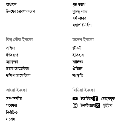
অর্থায়ন
গৃহ ত্যাগ
ইনফো প্রেরণ করুন
বুদ্ধত্ব লাভ
ধর্ম প্রচার
মহাপরিনির্বাণ
বিশ্ব বৌদ্ধ ইনফো
স্বদেশ ইনফো
এশিয়া
জীবনী
ইউরোপ
ইতিহাস
আফ্রিকা
সাহিত্য
উত্তর আমেরিকা
ঐতিহ্য
দক্ষিণ আমেরিকা
সংস্কৃতি
আরো ইনফো
মিডিয়া ইনফো
সম্পাদকীয়
ইউটিউব
ফেইসবুক
গবেষণা
ইনস্টাগ্রাম
টুইটার
নির্বাচিত
সংবাদ