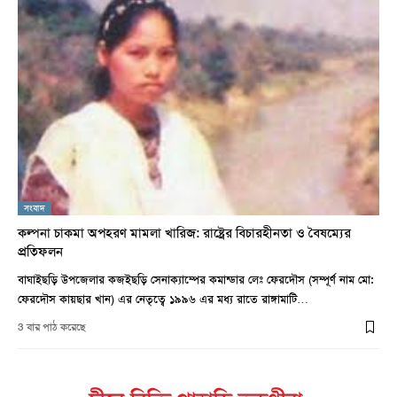
সংবাদ
কল্পনা চাকমা অপহরণ মামলা খারিজ: রাষ্ট্রের বিচারহীনতা ও বৈষম্যের
প্রতিফলন
বাঘাইছড়ি উপজেলার কজইছড়ি সেনাক্যাম্পের কমান্ডার লেঃ ফেরদৌস (সম্পূর্ণ নাম মো:
ফেরদৌস কায়ছার খান) এর নেতৃত্বে ১৯৯৬ এর মধ্য রাতে রাঙ্গামাটি…
3 বার পাঠ করেছে