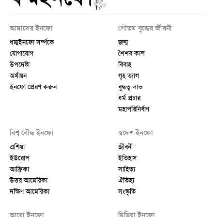
আমাদের ইনফো
গৌতম বুদ্ধের জীবনী
ধম্মইনফো সর্ম্পকে
জন্ম
যোগাযোগ
শৈশব কাল
উপদেষ্টা
বিবাহ
অর্থায়ন
গৃহ ত্যাগ
ইনফো প্রেরণ করুন
বুদ্ধত্ব লাভ
ধর্ম প্রচার
মহাপরিনির্বাণ
বিশ্ব বৌদ্ধ ইনফো
স্বদেশ ইনফো
এশিয়া
জীবনী
ইউরোপ
ইতিহাস
আফ্রিকা
সাহিত্য
উত্তর আমেরিকা
ঐতিহ্য
দক্ষিণ আমেরিকা
সংস্কৃতি
আরো ইনফো
মিডিয়া ইনফো