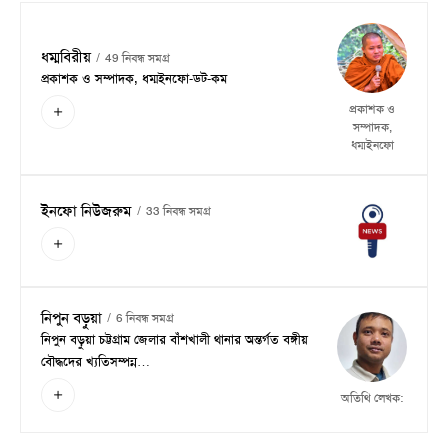
ধম্মবিরীয়
49 নিবন্ধ সমগ্র
প্রকাশক ও সম্পাদক, ধম্মইনফো-ডট-কম
প্রকাশক ও
সম্পাদক,
ধম্মইনফো
ইনফো নিউজরুম
33 নিবন্ধ সমগ্র
নিপুন বড়ুয়া
6 নিবন্ধ সমগ্র
নিপুন বড়ুয়া চট্টগ্রাম জেলার বাঁশখালী থানার অন্তর্গত বঙ্গীয়
বৌদ্ধদের খ্যতিসম্পন্ন…
অতিথি লেখক: