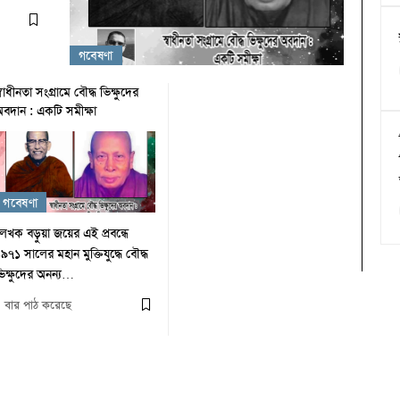
গবেষণা
্বাধীনতা সংগ্রামে বৌদ্ধ ভিক্ষুদের
বদান : একটি সমীক্ষা
গবেষণা
েখক বড়ুয়া জয়ের এই প্রবন্ধে
৯৭১ সালের মহান মুক্তিযুদ্ধে বৌদ্ধ
িক্ষুদের অনন্য…
 বার পাঠ করেছে