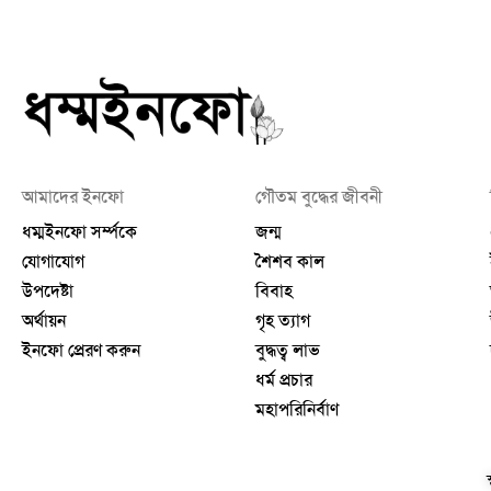
আমাদের ইনফো
গৌতম বুদ্ধের জীবনী
ধম্মইনফো সর্ম্পকে
জন্ম
যোগাযোগ
শৈশব কাল
উপদেষ্টা
বিবাহ
অর্থায়ন
গৃহ ত্যাগ
ইনফো প্রেরণ করুন
বুদ্ধত্ব লাভ
ধর্ম প্রচার
মহাপরিনির্বাণ