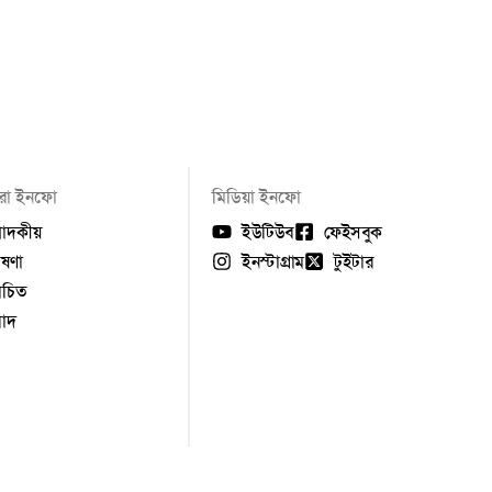
ো ইনফো
মিডিয়া ইনফো
পাদকীয়
ইউটিউব
ফেইসবুক
ষণা
ইনস্টাগ্রাম
টুইটার
বাচিত
বাদ