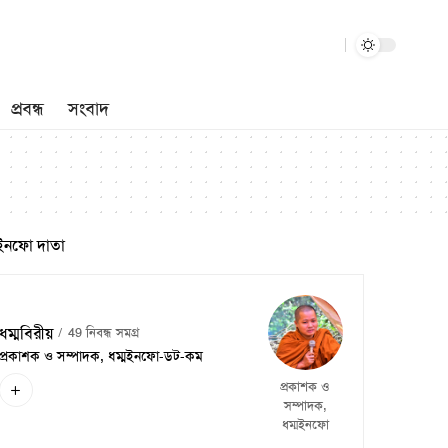
প্রবন্ধ
সংবাদ
ইনফো দাতা
ধম্মবিরীয়
49 নিবন্ধ সমগ্র
প্রকাশক ও সম্পাদক, ধম্মইনফো-ডট-কম
প্রকাশক ও
সম্পাদক,
ধম্মইনফো