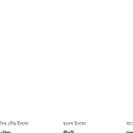
বিশ্ব বৌদ্ধ ইনফো
স্বদেশ ইনফো
আর