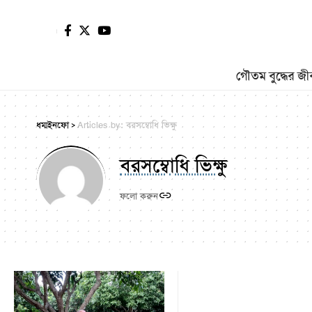
গৌতম বুদ্ধের জী
ধম্মইনফো
Articles by: বরসম্বোধি ভিক্ষু
>
বরসম্বোধি ভিক্ষু
ফলো করুন