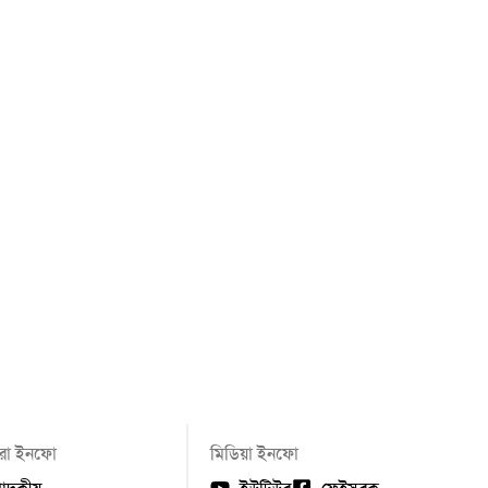
ো ইনফো
মিডিয়া ইনফো